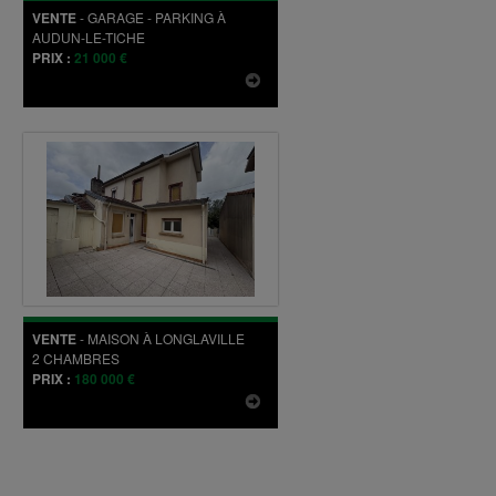
VENTE
-
GARAGE - PARKING
À
AUDUN-LE-TICHE
PRIX :
21 000 €
VENTE
-
MAISON
À
LONGLAVILLE
2
CHAMBRES
PRIX :
180 000 €