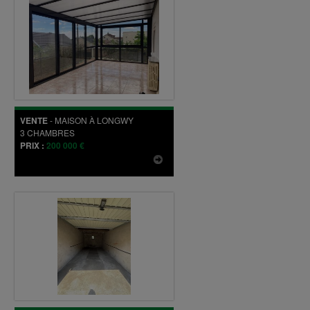
VENTE
-
MAISON
À
LONGWY
3
CHAMBRES
PRIX :
200 000 €