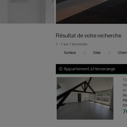
Résultat de votre recherche
1 - 1 sur 1 annonces
Surface
|
Date
|
Cham
Appartement à
Herserange
T3
ét
ent
Su
Pi
Ch
7