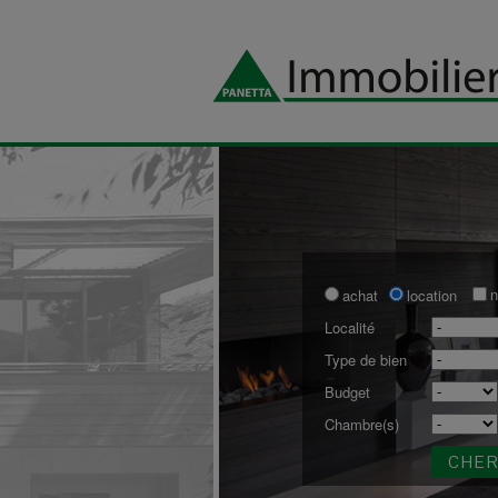
n
achat
location
Localité
Type de bien
Budget
Chambre(s)