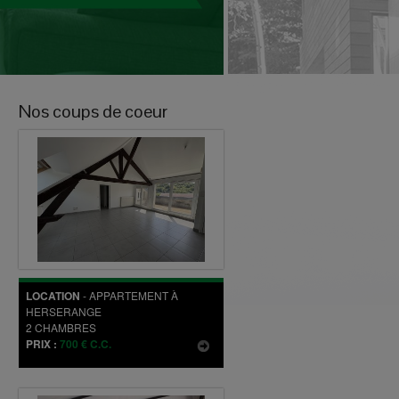
Nos coups de coeur
LOCATION
-
APPARTEMENT
À
HERSERANGE
2
CHAMBRES
PRIX :
700 € C.C.