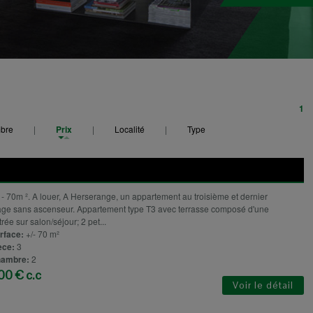
1
bre
|
Prix
|
Localité
|
Type
 - 70m ². A louer, A Herserange, un appartement au troisième et dernier
age sans ascenseur. Appartement type T3 avec terrasse composé d'une
rée sur salon/séjour; 2 pet...
rface:
+/- 70 m²
èce:
3
ambre:
2
00 € c.c
Voir le détail