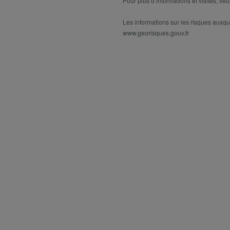
Pour plus d’informations et visites, 
Les informations sur les risques auxqu
www.georisques.gouv.fr