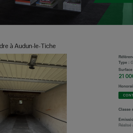
dre
à
Audun-le-Tiche
Référen
Type :
G
Surface
21 00
Honorai
CON
Classe 
Emissio
Réalisé 