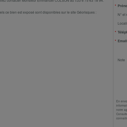
veuillez contacter Monsieur Emmanuel COLSON au +33 6 75 63 18 94.
Prén
els ce bien est exposé sont disponibles sur le site Géorisques :
N° et 
Locali
Télép
Email
Note
En envo
informat
notre a
Consult
connaîtr