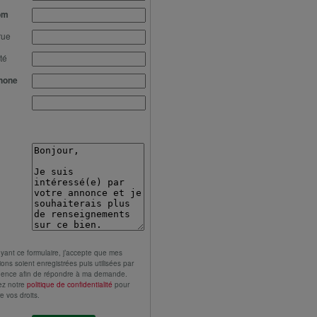
om
rue
té
hone
yant ce formulaire, j’accepte que mes
ions soient enregistrées puis utilisées par
gence afin de répondre à ma demande.
ez notre
politique de confidentialité
pour
e vos droits.