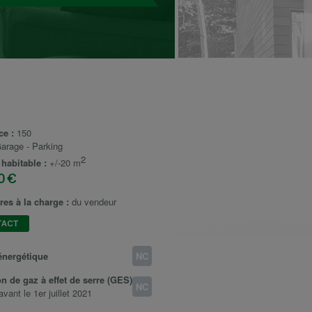
ce :
150
arage - Parking
2
 habitable :
+/-20 m
0 €
res à la charge :
du vendeur
TACT
énergétique
NC
n de gaz à effet de serre (GES)
NC
avant le 1er juillet 2021