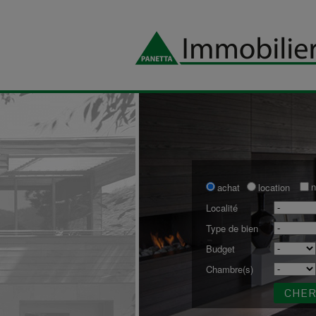
n
achat
location
Localité
Type de bien
Budget
Chambre(s)