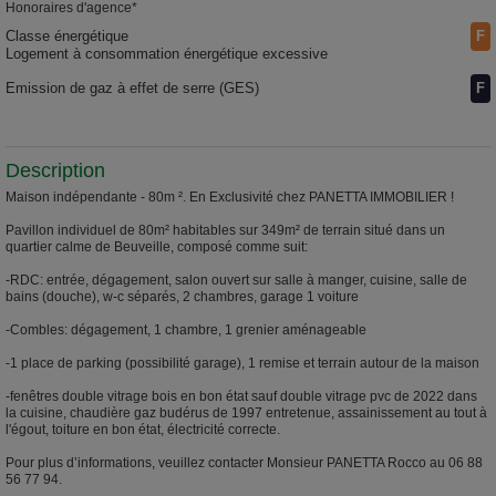
Honoraires d'agence*
Classe énergétique
F
Logement à consommation énergétique excessive
Emission de gaz à effet de serre (GES)
F
Description
Maison indépendante - 80m ². En Exclusivité chez PANETTA IMMOBILIER !
Pavillon individuel de 80m² habitables sur 349m² de terrain situé dans un
quartier calme de Beuveille, composé comme suit:
-RDC: entrée, dégagement, salon ouvert sur salle à manger, cuisine, salle de
bains (douche), w-c séparés, 2 chambres, garage 1 voiture
-Combles: dégagement, 1 chambre, 1 grenier aménageable
-1 place de parking (possibilité garage), 1 remise et terrain autour de la maison
-fenêtres double vitrage bois en bon état sauf double vitrage pvc de 2022 dans
la cuisine, chaudière gaz budérus de 1997 entretenue, assainissement au tout à
l'égout, toiture en bon état, électricité correcte.
Pour plus d’informations, veuillez contacter Monsieur PANETTA Rocco au 06 88
56 77 94.