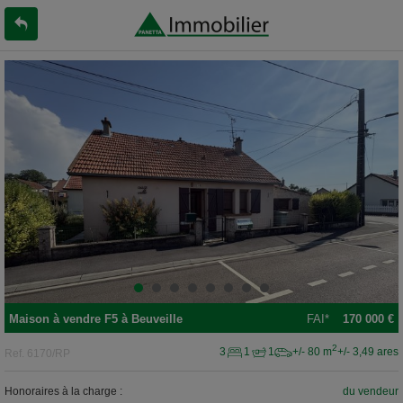
Maison
à vendre
F5 à
Beuveille
FAI*
170 000 €
2
3
1
1
+/- 80 m
+/- 3,49 ares
Ref.
6170/RP
Honoraires à la charge :
du vendeur