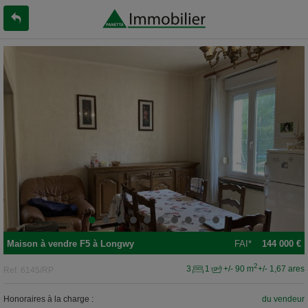
Maison
à vendre
F5 à
Longwy
FAI*
144 000 €
2
3
1
+/- 90 m
+/- 1,67 ares
Ref.
6145/RP
Honoraires à la charge :
du vendeur