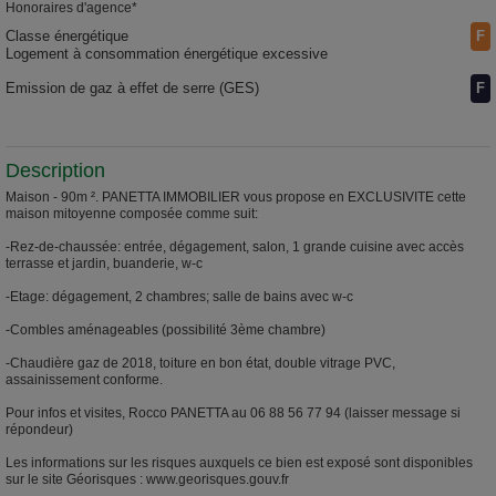
Honoraires d'agence*
Classe énergétique
F
Logement à consommation énergétique excessive
Emission de gaz à effet de serre (GES)
F
Description
Maison - 90m ². PANETTA IMMOBILIER vous propose en EXCLUSIVITE cette
maison mitoyenne composée comme suit:
-Rez-de-chaussée: entrée, dégagement, salon, 1 grande cuisine avec accès
terrasse et jardin, buanderie, w-c
-Etage: dégagement, 2 chambres; salle de bains avec w-c
-Combles aménageables (possibilité 3ème chambre)
-Chaudière gaz de 2018, toiture en bon état, double vitrage PVC,
assainissement conforme.
Pour infos et visites, Rocco PANETTA au 06 88 56 77 94 (laisser message si
répondeur)
Les informations sur les risques auxquels ce bien est exposé sont disponibles
sur le site Géorisques : www.georisques.gouv.fr