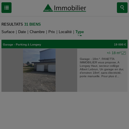
RESULTATS
31 BIENS
Surface
|
Date
|
Chambre
|
Prix
|
Localité
|
Type
Garage - Parking
à
Longwy
19 000 €
+/- 18 m²
Garage - 18m ². PANETTA
IMMOBILIER vous propose, A
Longwy Haut, secteur collège
Albert Lebrun, Un garage en dur,
d'environ 18m², sans électricité,
porte manuelle. Pour plus d...