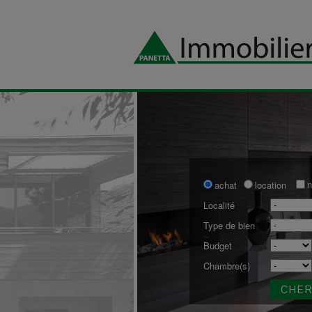
n
achat
location
Localité
Type de bien
Budget
Chambre(s)