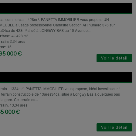
cal commercial - 428m ². PANETTA IMMOBILIER vous propose UN
MEUBLE à usage professionnel Cadastré Section AR numéro 376 sur
a34ca de 428m² situé à LONGWY BAS au 10 Avenue...
rface:
+/- 428 m²
rrain:
2,34 ares
èce:
15
95 000 €
Voir le détail
rrain - 1334m ². PANETTA IMMOBILIER vous propose, Idéal investisseur !
 terrain constructible de 13ares34ca, situé à Longwy Bas à quelques pas
la gare. Ce terrain es...
rrain:
13,34 ares
35 000 €
Voir le détail