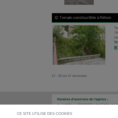
Terrain constructible à
Réhon
Te
19
(l
Te
8
21 - 30 sur 31 annonces
Horaires d'ouverture de l'agence :
du LUNDI au VENDREDI : 9h15/12h et 14
Le LUNDI et SAMEDI même horaires mais 
CE SITE UTILISE DES COOKIES
Accueil
|
Ventes
|
Locations
|
Neuf
|
Co