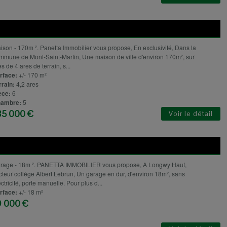
ison - 170m ². Panetta Immobilier vous propose, En exclusivité, Dans la
mmune de Mont-Saint-Martin, Une maison de ville d'environ 170m², sur
s de 4 ares de terrain, s...
rface:
+/- 170 m²
rrain:
4,2 ares
èce:
6
ambre:
5
85 000 €
Voir le détail
rage - 18m ². PANETTA IMMOBILIER vous propose, A Longwy Haut,
cteur collège Albert Lebrun, Un garage en dur, d'environ 18m², sans
ctricité, porte manuelle. Pour plus d...
rface:
+/- 18 m²
9 000 €