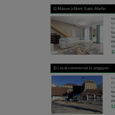
Maison à
Mont-Saint-Martin
Ma
Fr
la
Su
Te
Pi
Ch
2
Local commercial à
Longuyon
Lo
à 
Lo
Su
Te
Pi
1