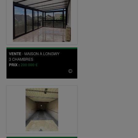
VENTE
-
MAISON
À
LONGWY
3
CHAMBRES
PRIX :
200 000 €