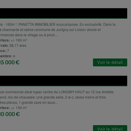
lla - 160m ². PANETTA IMMOBILIER vous propose, En exclusivité, Dans la
ès charmante et calme commune de Juvigny sur Loison (école et
mmerces dans le village ou à proxi...
rface:
+/- 160 m²
rrain:
38,17 ares
èce:
7
ambre:
4
15 000 €
Voir le détail
cal commercial situé hyper centre de LONGWY-HAUT au 12 rue Aristide
iand, rez-de-chaussée: une grande salle, 2 w-c, laves mains et trois
tres pièces, 1 grande cave en sous...
rface:
+/- 150 m²
80 000 €
Voir le détail