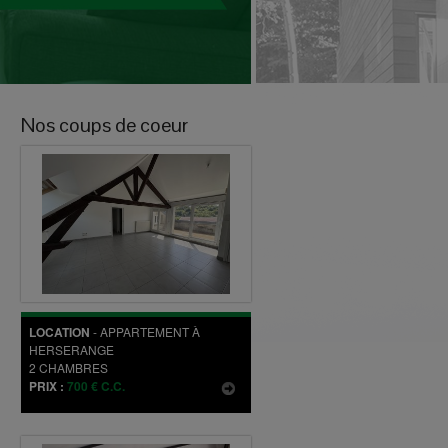
Nos coups de coeur
LOCATION
-
APPARTEMENT
À
HERSERANGE
2
CHAMBRES
PRIX :
700 € C.C.