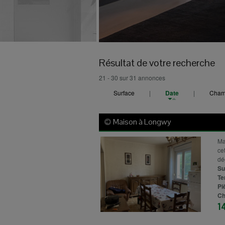
Résultat de votre recherche
21 - 30 sur 31 annonces
Surface
|
Date
|
Cham
Maison à
Longwy
Ma
ce
dé
Su
Te
Pi
Ch
1