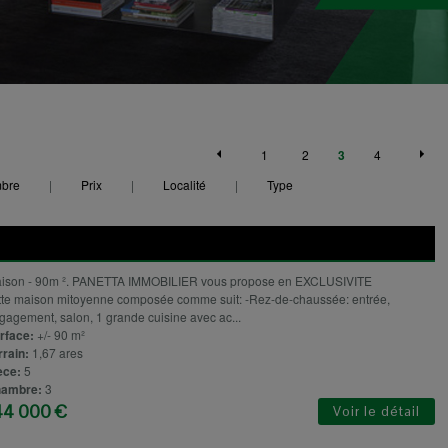
1
2
3
4
bre
|
Prix
|
Localité
|
Type
ison - 90m ². PANETTA IMMOBILIER vous propose en EXCLUSIVITE
tte maison mitoyenne composée comme suit: -Rez-de-chaussée: entrée,
gagement, salon, 1 grande cuisine avec ac...
rface:
+/- 90 m²
rrain:
1,67 ares
èce:
5
ambre:
3
44 000 €
Voir le détail