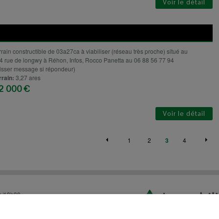
Voir le détail
rrain constructible de 03a27ca à viabiliser (réseau très proche) situé au
4 rue de longwy à Réhon, Infos, Rocco Panetta au 06 88 56 77 94
aisser message si répondeur)
rrain:
3,27 ares
2 000 €
Voir le détail
1
2
3
4
h/18h30
fermeture à 17h.
ntact
|
Calculez votre crédit