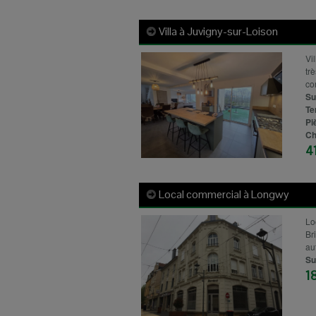
Villa à
Juvigny-sur-Loison
Vi
tr
co
Su
Te
Pi
Ch
4
Local commercial à
Longwy
Lo
Br
au
Su
1