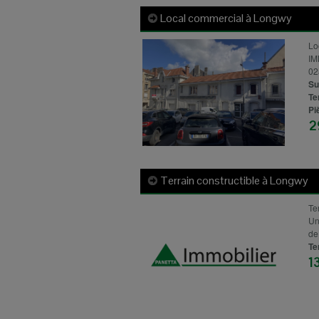
Local commercial à
Longwy
Lo
IM
02
Su
Te
Pi
2
Terrain constructible à
Longwy
Te
Un
de 
Te
1