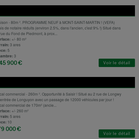
ison - 80m ². PROGRAMME NEUF à MONT-SAINT-MARTIN ! (VEFA)
ais de notaire réduits (environ 2.5%, dans l'ancien, c'est 9% !) Situé dans
 rue du Fond de Piedmont, à prox...
rface:
+/- 80 m²
rrain:
3 ares
èce:
5
ambre:
3
45 900 €
Voir le détail
cal commercial - 260m ². Opportunité à Saisir ! Situé au 2 rue de Longwy
l'entrée de Longuyon avec un passage de 12000 véhicules par jour !
cal commercial de 170m² (ancie...
rface:
+/- 260 m²
rrain:
5 ares
èce:
10
79 000 €
Voir le détail