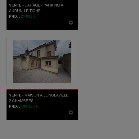
VENTE
-
GARAGE - PARKING
À
AUDUN-LE-TICHE
PRIX :
21 000 €
VENTE
-
MAISON
À
LONGLAVILLE
2
CHAMBRES
PRIX :
180 000 €