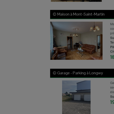
Maison à
Mont-Saint-Martin
Ma
co
prè
Su
Te
Pi
Ch
1
Garage - Parking à
Longwy
Ga
se
éle
Su
1